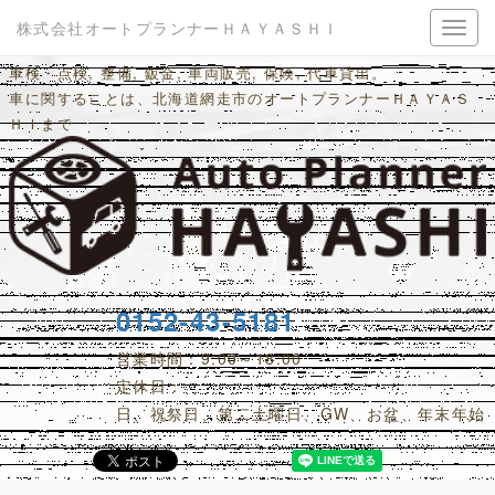
株式会社オートプランナーＨＡＹＡＳＨＩ
車検・点検, 整備, 鈑金, 車両販売, 保険, 代車貸出。
車に関することは、北海道網走市のオートプランナーＨＡＹＡＳ
ＨＩまで
0152-43-5181
営業時間：9:00～18:00
定休日：
日、祝祭日、第二土曜日、GW、お盆、年末年始