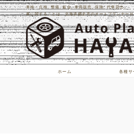
車検・点検, 整備, 鈑金, 車両販売, 保険, 代車貸出。
車に関することは、北海道網走市のオートプランナーＨ
ホーム
各種サ