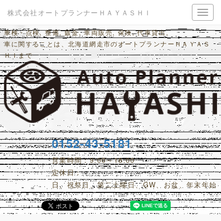
株式会社オートプランナーＨＡＹＡＳＨＩ
車検・点検, 整備, 鈑金, 車両販売, 保険, 代車貸出。
車に関することは、北海道網走市のオートプランナーＨＡＹＡＳ
ＨＩまで
0152-43-5181
営業時間：9:00～18:00
定休日：
日、祝祭日、第二土曜日、GW、お盆、年末年始